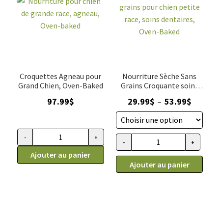
baked
baked
Croquettes Agneau pour
Nourriture Sèche Sans
Grand Chien, Oven-Baked
Grains Croquante soins
dentaires pour petite
Plage
97.99
$
29.99
$
53.99
$
–
race
de
prix :
29.99$
-
+
quantité
-
+
quantité
à
de
Ajouter au panier
de
53.99$
Ajouter au panier
Nourriture
Nourriture
pour
sèche
chien
sans
de
grains
grande