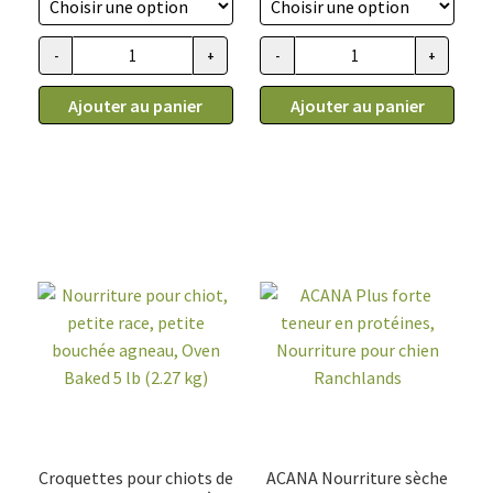
prix :
prix :
36.99$
34.99$
-
+
-
+
quantité
quantité
à
à
de
de
113.99$
104.99$
Ajouter au panier
Ajouter au panier
Nourriture
Nourriture
sèche
pour
sans
chiot,
grains
toutes
pour
races,
chien,
agneau,
système
Oven
urinaire,
Baked
Oven-
Baked
Croquettes pour chiots de
ACANA Nourriture sèche