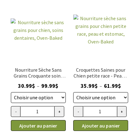
pour
race,
chien
agneau,
petite
Oven-
race,
baked
soins
dentaires,
Oven-
Baked
Nourriture Sèche Sans
Croquettes Saines pour
Grains Croquante soins
Chien petite race - Peau &
dentaires
Estomac
Plage
Plage
30.99
$
99.99
$
35.99
$
61.99
$
–
–
de
de
prix :
prix :
30.99$
35.99$
-
+
-
+
quantité
quantité
à
à
de
de
99.99$
61.99$
Ajouter au panier
Ajouter au panier
Nourriture
Nourriture
sèche
sèche