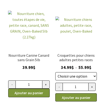
grande
races,
race
poulet,
au
Oven-
poulet,
Baked
Oven-
Baked
25
lb
(
11.34
Nourriture Canine Canard
Croquettes pour chiens
kg)
sans Grain 5lb
adultes petites races
Plage
39.99
$
34.99
$
55.99
$
–
de
prix :
34.99$
-
+
quantité
-
+
quantité
à
de
Ajouter au panier
de
55.99$
Ajouter au panier
Nourriture
Nourriture
chien,