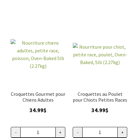
chiens
toutes
adultes,
étapes
petite
de
race,
vie,
poulet,
petite
Oven-
race,
Baked
canard,
SANS
GRAIN,
Oven-
Baked
5lb
Croquettes Gourmet pour
Croquettes au Poulet
(2.27kg)
Chiens Adultes
pour Chiots Petites Races
34.99
$
34.99
$
-
+
-
+
quantité
quantité