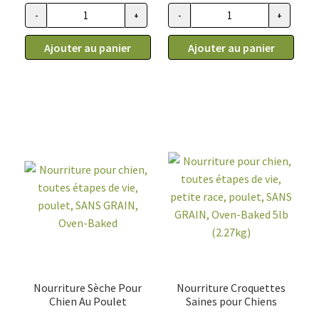
39.99$
39.99$
-
+
-
+
quantité
quantité
à
à
de
de
111.99$
111.99$
Ajouter au panier
Ajouter au panier
Nourriture
Nourriture
pour
pour
chiens
chiens
adultes
adultes
semi
semi
humide
humide
au
au
poulet,
poisson,
Oven-
Oven-
Baked
Baked
Nourriture Sèche Pour
Nourriture Croquettes
Chien Au Poulet
Saines pour Chiens