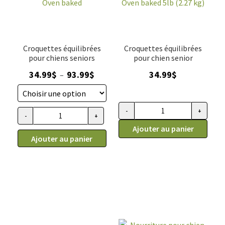
SANS
Oven-
GRAIN,
Baked
Oven-
Baked
Croquettes équilibrées
Croquettes équilibrées
5lb
pour chiens seniors
pour chien senior
(2.27kg)
Plage
34.99
$
93.99
$
34.99
$
–
de
prix :
34.99$
-
+
quantité
-
+
quantité
à
de
Ajouter au panier
de
93.99$
Ajouter au panier
Nourriture
Nourriture
pour
pour
chien
chien
sénior,
sénior,
petite
toutes
race,
races,
contrôle
contrôle