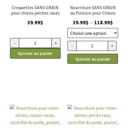
Baked
Croquettes SANS GRAIN
Nourriture SANS GRAIN
5lb
pour chiens petites races
au Poisson pour Chiens
(2.27kg)
Plage
39.99
$
39.99
$
118.99
$
–
de
prix :
39.99$
-
+
quantité
-
+
quantité
à
de
Ajouter au panier
de
118.99$
Ajouter au panier
Nourriture
Nourriture
pour
pour
chien,
chien,
toutes
toutes
étapes
étapes
de
de
vie,
vie,
petite
poisson,
race,
SANS
poisson,
GRAIN,