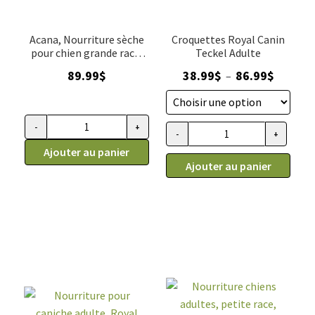
(2.27
kg)
Acana, Nourriture sèche
Croquettes Royal Canin
pour chien grande race,
Teckel Adulte
grains santé, 10.2 kg
Plage
89.99
$
38.99
$
86.99
$
–
de
prix :
38.99$
-
+
quantité
-
+
quantité
à
de
Ajouter au panier
de
86.99$
Ajouter au panier
Nourriture
Nourriture
pour
pour
chien
Teckel
grains
adulte,
santé,
Royal
grande
Canin
race,
Acana
10.2