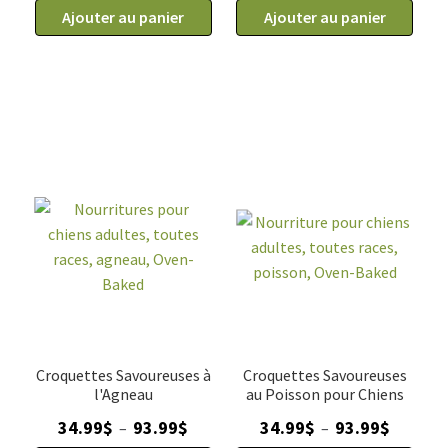
de
Ajouter au panier
de
Ajouter au panier
Nourriture
Nourriture
chiens
pour
adultes,
chiot,
petite
petite
race,
race,
poisson,
poulet,
Oven-
Oven-
Baked
Baked,
5lb
5lb
(2.27kg)
(2.27kg)
Croquettes Savoureuses à
Croquettes Savoureuses
l'Agneau
au Poisson pour Chiens
Plage
Plage
34.99
$
93.99
$
34.99
$
93.99
$
–
–