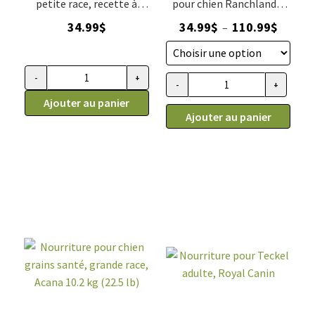
petite race, recette à
pour chien Ranchlands,
l'agneau, Oven-Baked, 5
haute teneur en
Plage
34.99
$
34.99
$
110.99
$
–
lb
protéines
de
prix :
34.99$
-
+
quantité
-
+
quantité
à
de
Ajouter au panier
de
110.99$
Ajouter au panier
Nourriture
ACANA
pour
Plus
chiot,
forte
petite
teneur
race,
en
petite
protéines,
bouchée
Nourriture
agneau,
pour
Oven
chien
Baked
Ranchlands
5
lb