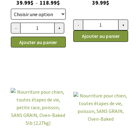
Plage
39.99
$
118.99
$
39.99
$
–
de
prix :
39.99$
-
+
quantité
-
+
quantité
à
de
Ajouter au panier
de
118.99$
Ajouter au panier
Nourriture
Nourriture
pour
pour
chien,
chien,
toutes
toutes
étapes
étapes
de
de
vie,
vie,
petite
poulet,
race,
SANS
poulet,
GRAIN,
SANS
Oven-
GRAIN,
Baked
Oven-