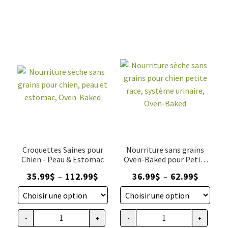
sans
sans
grains
grains
pour
pour
chien,
chien
soins
petite
dentaires,
race,
Oven-
peau
Baked
et
estomac,
Oven-
Baked
Croquettes Saines pour
Nourriture sans grains
Chien - Peau & Estomac
Oven-Baked pour Petits
Chiens système urinaire
Plage
Plage
35.99
$
112.99
$
36.99
$
62.99
$
–
–
de
de
prix :
prix :
35.99$
36.99$
-
+
-
+
quantité
quantité
à
à