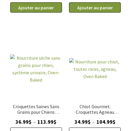
de
de
112.99$
62.99$
Ajouter au panier
Ajouter au panier
Nourriture
Nourriture
sèche
sèche
sans
sans
grains
grains
pour
pour
chien,
chien
peau
petite
et
race,
estomac,
système
Oven-
urinaire,
Baked
Oven-
Baked
Croquettes Saines Sans
Chiot Gourmet:
Grains pour Chiens
Croquettes Agneau
système urinaire
Équilibrées
Plage
Plage
36.99
$
113.99
$
34.99
$
104.99
$
–
–
de
de