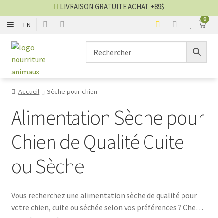
LIVRAISON GRATUITE ACHAT +89$
0
EN
Nourriture sèche chien
Aller
Aller
à
au
la
contenu
Nourriture humide chien
navigation
Accueil
Sèche pour chien
Nourriture sèche chat
Alimentation Sèche pour
Nourriture humide chat
Chien de Qualité Cuite
Blog nourriture
ou Sèche
VENTES
Vous recherchez une alimentation sèche de qualité pour
votre chien, cuite ou séchée selon vos préférences ? Chez