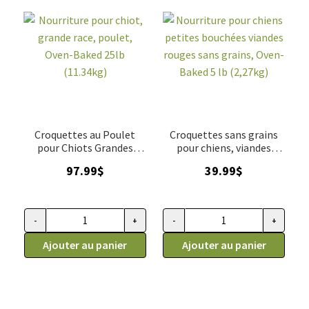
Oven-
Baked
5lb
(2.27kg)
Croquettes au Poulet
Croquettes sans grains
pour Chiots Grandes
pour chiens, viandes
Races, Oven-Baked 25lb
rouges, Oven-Baked 5 lb
97.99
$
39.99
$
-
+
-
+
quantité
quantité
de
Ajouter au panier
de
Ajouter au panier
Nourriture
Nourriture
pour
pour
chiot,
chiens