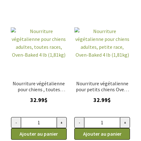
grande
petites
race,
bouchées
poulet,
viandes
Oven-
rouges
Baked
sans
25lb
grains,
(11.34kg)
Oven-
Baked
5
lb
(2,27kg)
Nourriture végétalienne
Nourriture végétalienne
pour chiens , toutes
pour petits chiens Oven-
races, Oven-Baked 4 lb
Baked 4 lb
32.99
$
32.99
$
-
+
-
+
quantité
quantité
de
Ajouter au panier
de
Ajouter au panier