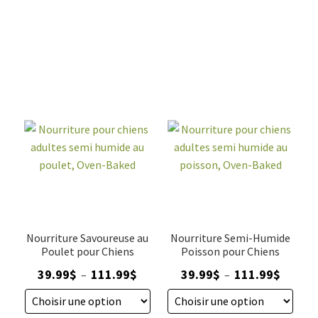
Nourriture
Nourriture
végétalienne
végétalienne
pour
pour
chiens
chiens
adultes,
adultes,
toutes
petite
races,
race,
Oven-
Oven-
Baked
Baked
4
4
lb
lb
(1,81kg)
(1,81kg)
Nourriture Savoureuse au
Nourriture Semi-Humide
Poulet pour Chiens
Poisson pour Chiens
Plage
Plage
39.99
$
111.99
$
39.99
$
111.99
$
–
–
de
de
prix :
prix :