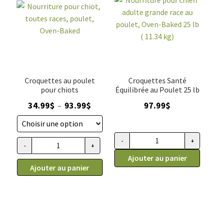
du
du
poids,
poids,
poulet,
poulet,
Oven
Oven
baked
baked
5lb
(2.27
Croquettes au poulet
Croquettes Santé
kg)
pour chiots
Équilibrée au Poulet 25 lb
Plage
34.99
$
93.99
$
97.99
$
–
de
prix :
34.99$
-
+
quantité
-
+
quantité
à
de
Ajouter au panier
de
93.99$
Ajouter au panier
Nourriture
Nourriture
pour
pour
chien
chiot,
adulte
toutes