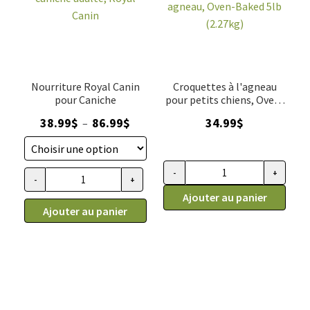
kg
(22.5
lb)
Nourriture Royal Canin
Croquettes à l'agneau
pour Caniche
pour petits chiens, Oven-
Baked 5lb (2.27kg)
Plage
38.99
$
86.99
$
34.99
$
–
de
prix :
38.99$
-
+
quantité
-
+
quantité
à
de
Ajouter au panier
de
86.99$
Ajouter au panier
Nourriture
Nourriture
chiens
pour
adultes,
caniche
petite
adulte,
race,
Royal
agneau,
Canin