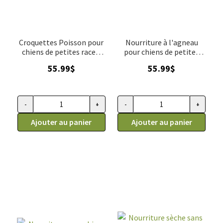
Croquettes Poisson pour
Nourriture à l'agneau
chiens de petites races,
pour chiens de petites
Oven-Baked
races, Oven-Baked
55.99
$
55.99
$
-
+
-
+
quantité
quantité
de
Ajouter au panier
de
Ajouter au panier
Nourriture
Nourriture
pour
pour
chien
chien
de
de
petite
petite
race,
race,
poisson,
agneau,
Oven-
Oven-