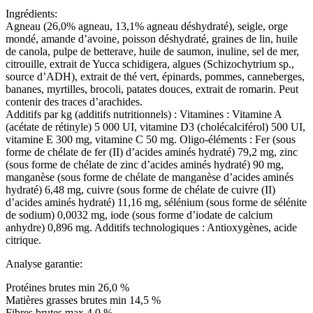
Ingrédients:
Agneau (26,0% agneau, 13,1% agneau déshydraté), seigle, orge
mondé, amande d’avoine, poisson déshydraté, graines de lin, huile
de canola, pulpe de betterave, huile de saumon, inuline, sel de mer,
citrouille, extrait de Yucca schidigera, algues (Schizochytrium sp.,
source d’ADH), extrait de thé vert, épinards, pommes, canneberges,
bananes, myrtilles, brocoli, patates douces, extrait de romarin. Peut
contenir des traces d’arachides.
Additifs par kg (additifs nutritionnels) : Vitamines : Vitamine A
(acétate de rétinyle) 5 000 UI, vitamine D3 (cholécalciférol) 500 UI,
vitamine E 300 mg, vitamine C 50 mg. Oligo-éléments : Fer (sous
forme de chélate de fer (II) d’acides aminés hydraté) 79,2 mg, zinc
(sous forme de chélate de zinc d’acides aminés hydraté) 90 mg,
manganèse (sous forme de chélate de manganèse d’acides aminés
hydraté) 6,48 mg, cuivre (sous forme de chélate de cuivre (II)
d’acides aminés hydraté) 11,16 mg, sélénium (sous forme de sélénite
de sodium) 0,0032 mg, iode (sous forme d’iodate de calcium
anhydre) 0,896 mg. Additifs technologiques : Antioxygènes, acide
citrique.
Analyse garantie:
Protéines brutes min 26,0 %
Matières grasses brutes min 14,5 %
Fibres brutes max 4,0 %