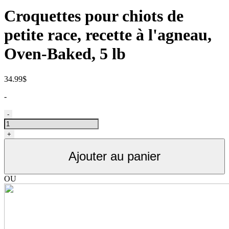
Croquettes pour chiots de
petite race, recette à l'agneau,
Oven-Baked, 5 lb
34.99
$
-
quantité
-
de
Nourriture
+
pour
chiot,
Ajouter au panier
petite
race,
petite
OU
bouchée
agneau,
Oven
Baked
5