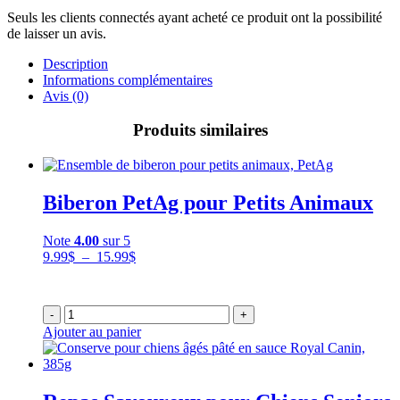
Seuls les clients connectés ayant acheté ce produit ont la possibilité
de laisser un avis.
Description
Informations complémentaires
Avis (0)
Produits similaires
Biberon PetAg pour Petits Animaux
Note
4.00
sur 5
Plage
9.99
$
–
15.99
$
de
prix :
9.99$
-
+
à
Ajouter au panier
15.99$