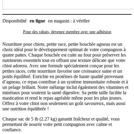
lb
(2.27
kg)
Disponibilité
en ligne
en magasin : à vérifier
Pour des rabais, devenez membre avec
une adhésion
Nourriture pour chiots, petite race, petite bouchée agneau est un
choix idéal pour le développement optimal de votre compagnon à
quatre pattes. Chaque bouchée est cuite au four pour préserver les
nutriments essentiels tout en offrant une texture délicate que votre
chiot adorera. Avec une formule spécialement conçue pour les
petites races, cette nourriture favorise une croissance saine et un
poids équilibré. Enrichie en protéines de haute qualité provenant
d’agneau, ce repas contribue à un système immunitaire robuste et à
un pelage brillant. Notre mélange inclut également des vitamines et
minéraux pour soutenir la santé digestive. Sa petite taille facilite la
mastication et rend le repas agréable même pour les plus jeunes.
Offrez à votre chiot non seulement un goût savoureux, mais aussi
une nutrition équilibrée !
Chaque sac de 5 lb (2.27 kg) garantit fraîcheur et qualité, vous
permettant de nourrir votre petit compagnon avec calme et
confiance.