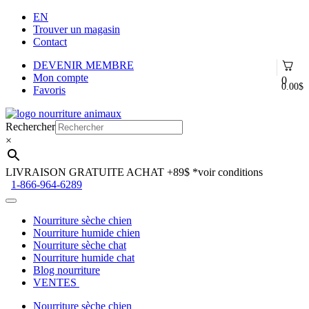
EN
Trouver un magasin
Contact
DEVENIR MEMBRE
Mon compte
0
0.00
$
Favoris
Aller
Aller
à
au
Rechercher
la
contenu
×
navigation
LIVRAISON GRATUITE ACHAT +89$
*voir conditions
1-866-964-6289
Nourriture sèche chien
Nourriture humide chien
Nourriture sèche chat
Nourriture humide chat
Blog nourriture
VENTES
Nourriture sèche chien