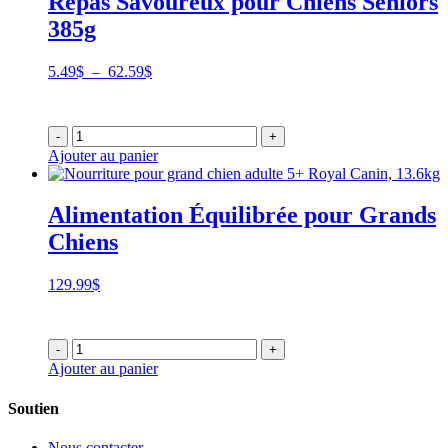
Repas Savoureux pour Chiens Seniors
385g
Plage
5.49
$
–
62.59
$
de
prix :
5.49$
-
+
à
Ajouter au panier
62.59$
Alimentation Équilibrée pour Grands
Chiens
129.99
$
-
+
Ajouter au panier
Soutien
Nous contacter