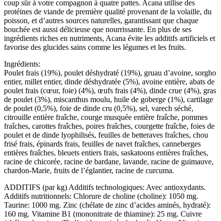
coup sûr à votre compagnon à quatre pattes. Acana utilise des
protéines de viande de première qualité provenant de la volaille, du
poisson, et d’autres sources naturelles, garantissant que chaque
bouchée est aussi délicieuse que nourrissante. En plus de ses
ingrédients riches en nutriments, Acana évite les additifs artificiels et
favorise des glucides sains comme les légumes et les fruits.
Ingrédients:
Poulet frais (19%), poulet déshydraté (19%), gruau d’avoine, sorgho
entier, millet entier, dinde déshydratée (5%), avoine entière, abats de
poulet frais (cœur, foie) (4%), œufs frais (4%), dinde crue (4%), gras
de poulet (3%), miscanthus moulu, huile de goberge (1%), cartilage
de poulet (0,5%), foie de dinde cru (0,5%), sel, varech séché,
citrouille entière fraîche, courge musquée entière fraîche, pommes
fraîches, carottes fraîches, poires fraîches, courgette fraîche, foies de
poulet et de dinde lyophilisés, feuilles de betteraves fraîches, chou
frisé frais, épinards frais, feuilles de navet fraîches, canneberges
entières fraîches, bleuets entiers frais, saskatoons entières fraîches,
racine de chicorée, racine de bardane, lavande, racine de guimauve,
chardon-Marie, fruits de l’églantier, racine de curcuma.
ADDITIFS (par kg) Additifs technologiques: Avec antioxydants.
Additifs nutritionnels: Chlorure de choline (choline): 1050 mg.
Taurine: 1000 mg. Zinc (chélate de zinc d’acides aminés, hydraté):
160 mg. Vitamine B1 (mononitrate de thiamine): 25 mg. Cuivre