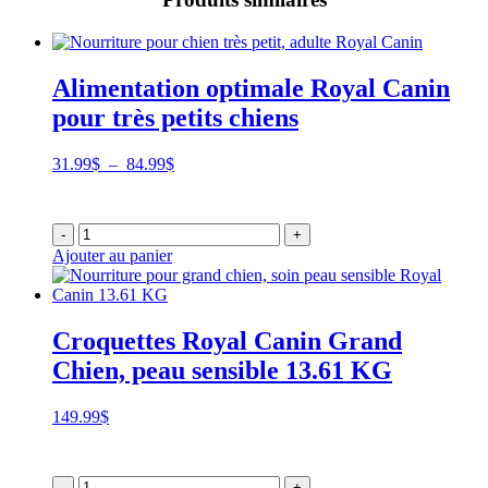
Alimentation optimale Royal Canin
pour très petits chiens
Plage
31.99
$
–
84.99
$
de
prix :
31.99$
-
+
à
Ajouter au panier
84.99$
Croquettes Royal Canin Grand
Chien, peau sensible 13.61 KG
149.99
$
-
+