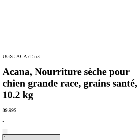
UGS :
ACA71553
Acana, Nourriture sèche pour
chien grande race, grains santé,
10.2 kg
89.99
$
-
quantité
-
de