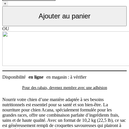
Nourriture
+
pour
chien
Ajouter au panier
grains
santé,
grande
OU
race,
Acana
10.2
kg
(22.5
lb)
Disponibilité
en ligne
en magasin : à vérifier
Pour des rabais, devenez membre avec
une adhésion
Nourrir votre chien d’une manière adaptée à ses besoins
nutritionnels est essentiel pour sa santé et son bien-être. La
nourriture pour chien Acana, spécialement formulée pour les
grandes races, offre une combinaison parfaite d’ingrédients frais,
sains et de haute qualité. Avec un format de 10,2 kg (22,5 lb), ce sac
est généreusement rempli de croquettes savoureuses qui plairont à