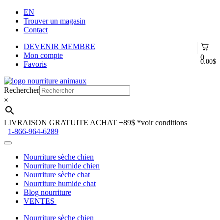
EN
Trouver un magasin
Contact
DEVENIR MEMBRE
Mon compte
0
0.00
$
Favoris
Aller
Aller
à
au
Rechercher
la
contenu
×
navigation
LIVRAISON GRATUITE ACHAT +89$
*voir conditions
1-866-964-6289
Nourriture sèche chien
Nourriture humide chien
Nourriture sèche chat
Nourriture humide chat
Blog nourriture
VENTES
Nourriture sèche chien