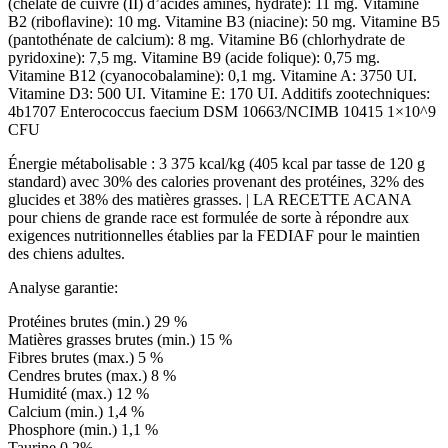
(chélate de cuivre (II) d’acides aminés, hydraté): 11 mg. Vitamine
B2 (riboﬂavine): 10 mg. Vitamine B3 (niacine): 50 mg. Vitamine B5
(pantothénate de calcium): 8 mg. Vitamine B6 (chlorhydrate de
pyridoxine): 7,5 mg. Vitamine B9 (acide folique): 0,75 mg.
Vitamine B12 (cyanocobalamine): 0,1 mg. Vitamine A: 3750 UI.
Vitamine D3: 500 UI. Vitamine E: 170 UI. Additifs zootechniques:
4b1707 Enterococcus faecium DSM 10663/NCIMB 10415 1×10^9
CFU
Énergie métabolisable : 3 375 kcal/kg (405 kcal par tasse de 120 g
standard) avec 30% des calories provenant des protéines, 32% des
glucides et 38% des matières grasses. | LA RECETTE ACANA
pour chiens de grande race est formulée de sorte à répondre aux
exigences nutritionnelles établies par la FEDIAF pour le maintien
des chiens adultes.
Analyse garantie:
Protéines brutes (min.) 29 %
Matières grasses brutes (min.) 15 %
Fibres brutes (max.) 5 %
Cendres brutes (max.) 8 %
Humidité (max.) 12 %
Calcium (min.) 1,4 %
Phosphore (min.) 1,1 %
Taurine 0,2%