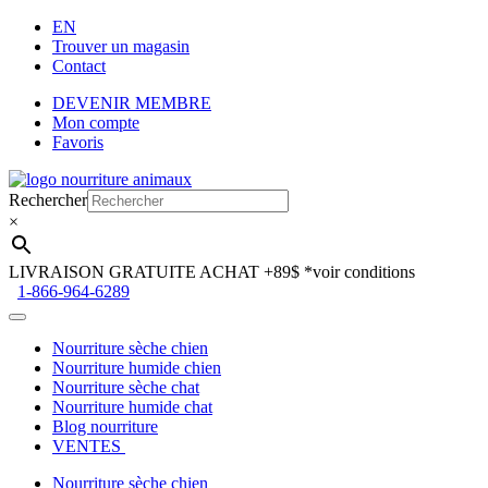
EN
Trouver un magasin
Contact
DEVENIR MEMBRE
Mon compte
Favoris
Aller
Aller
à
au
Rechercher
la
contenu
×
navigation
LIVRAISON GRATUITE ACHAT +89$
*voir conditions
1-866-964-6289
Nourriture sèche chien
Nourriture humide chien
Nourriture sèche chat
Nourriture humide chat
Blog nourriture
VENTES
Nourriture sèche chien