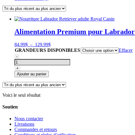
Alimentation Premium pour Labrador
Plage
84.99
$
–
129.99
$
de
GRANDEURS DISPONIBLES
Effacer
prix :
quantité
-
84.99$
de
à
Nourriture
+
129.99$
Labrador
Ajouter au panier
Retriever
adulte
Royal
Canin
Voici le seul résultat
Soutien
Nous contacter
Livraisons
Commandes et retours
Conditions et règles d’utilisation