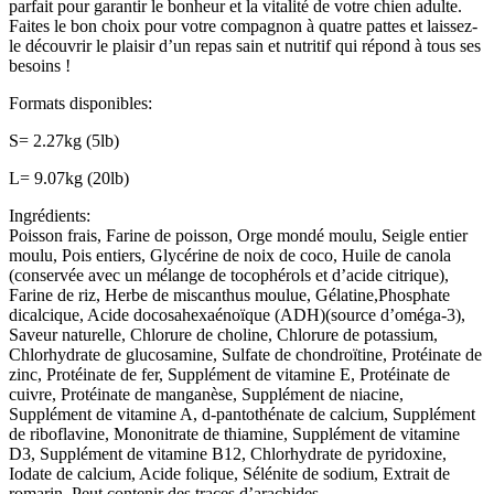
parfait pour garantir le bonheur et la vitalité de votre chien adulte.
Faites le bon choix pour votre compagnon à quatre pattes et laissez-
le découvrir le plaisir d’un repas sain et nutritif qui répond à tous ses
besoins !
Formats disponibles:
S= 2.27kg (5lb)
L= 9.07kg (20lb)
Ingrédients:
Poisson frais, Farine de poisson, Orge mondé moulu, Seigle entier
moulu, Pois entiers, Glycérine de noix de coco, Huile de canola
(conservée avec un mélange de tocophérols et d’acide citrique),
Farine de riz, Herbe de miscanthus moulue, Gélatine,Phosphate
dicalcique, Acide docosahexaénoïque (ADH)(source d’oméga-3),
Saveur naturelle, Chlorure de choline, Chlorure de potassium,
Chlorhydrate de glucosamine, Sulfate de chondroïtine, Protéinate de
zinc, Protéinate de fer, Supplément de vitamine E, Protéinate de
cuivre, Protéinate de manganèse, Supplément de niacine,
Supplément de vitamine A, d-pantothénate de calcium, Supplément
de riboflavine, Mononitrate de thiamine, Supplément de vitamine
D3, Supplément de vitamine B12, Chlorhydrate de pyridoxine,
Iodate de calcium, Acide folique, Sélénite de sodium, Extrait de
romarin. Peut contenir des traces d’arachides.