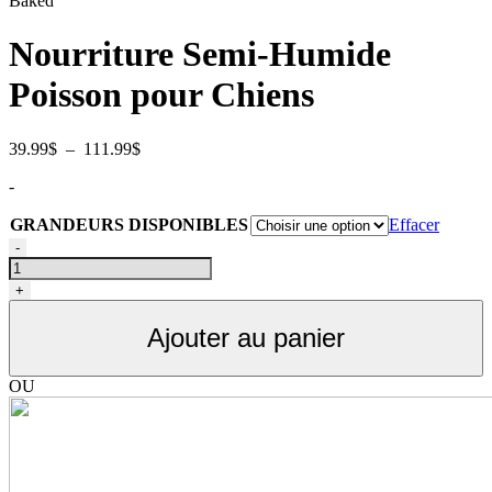
Baked
Nourriture Semi-Humide
Poisson pour Chiens
Plage
39.99
$
–
111.99
$
de
-
prix :
39.99$
GRANDEURS DISPONIBLES
Effacer
à
quantité
111.99$
-
de
Nourriture
+
pour
chiens
Ajouter au panier
adultes
semi
humide
OU
au
poisson,
Oven-
Baked