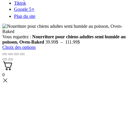
Tiktok
Google 5⭐
Plan du site
Vous regardez :
Nourriture pour chiens adultes semi humide au
Plage
poisson, Oven-Baked
39.99
$
–
111.99
$
de
Choix des options
prix :
39.99$
à
111.99$
0