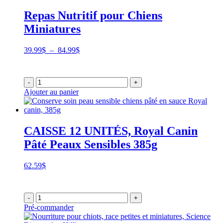
Repas Nutritif pour Chiens
Miniatures
Plage
39.99
$
–
84.99
$
de
prix :
39.99$
-
+
à
Ajouter au panier
84.99$
CAISSE 12 UNITÉS, Royal Canin
Pâté Peaux Sensibles 385g
62.59
$
-
+
Pré-commander