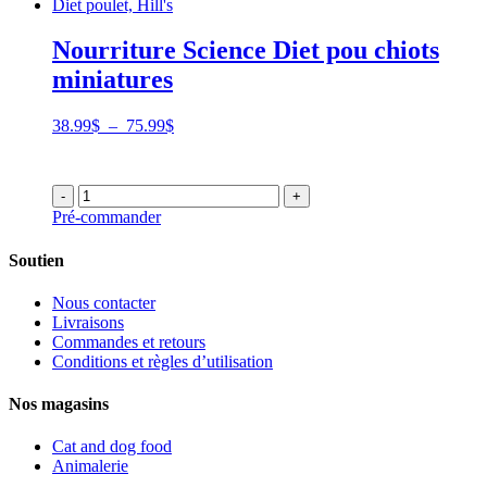
Nourriture Science Diet pou chiots
miniatures
Plage
38.99
$
–
75.99
$
de
prix :
38.99$
-
+
à
Pré-commander
75.99$
Soutien
Nous contacter
Livraisons
Commandes et retours
Conditions et règles d’utilisation
Nos magasins
Cat and dog food
Animalerie