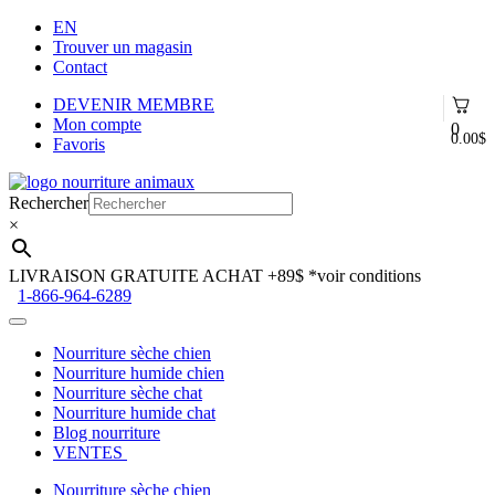
EN
Trouver un magasin
Contact
DEVENIR MEMBRE
Mon compte
0
0.00
$
Favoris
Aller
Aller
à
au
Rechercher
la
contenu
×
navigation
LIVRAISON GRATUITE ACHAT +89$
*voir conditions
1-866-964-6289
Nourriture sèche chien
Nourriture humide chien
Nourriture sèche chat
Nourriture humide chat
Blog nourriture
VENTES
Nourriture sèche chien