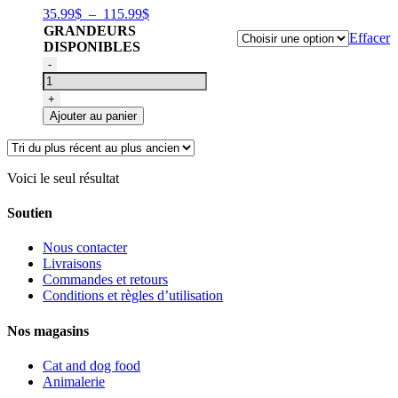
Plage
35.99
$
–
115.99
$
de
GRANDEURS
Effacer
prix :
DISPONIBLES
35.99$
quantité
-
à
de
115.99$
Nourriture
+
pour
Ajouter au panier
chiens
recette
de
porc
Voici le seul résultat
et
courge,
Soutien
Acana
Singles
Nous contacter
Livraisons
Commandes et retours
Conditions et règles d’utilisation
Nos magasins
Cat and dog food
Animalerie