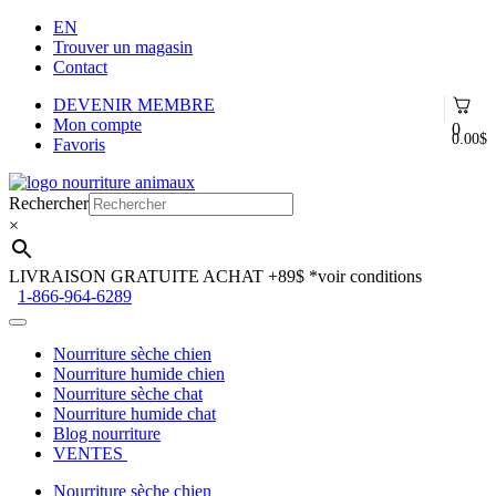
EN
Trouver un magasin
Contact
DEVENIR MEMBRE
Mon compte
0
0.00
$
Favoris
Aller
Aller
à
au
Rechercher
la
contenu
×
navigation
LIVRAISON GRATUITE ACHAT +89$
*voir conditions
1-866-964-6289
Nourriture sèche chien
Nourriture humide chien
Nourriture sèche chat
Nourriture humide chat
Blog nourriture
VENTES
Nourriture sèche chien