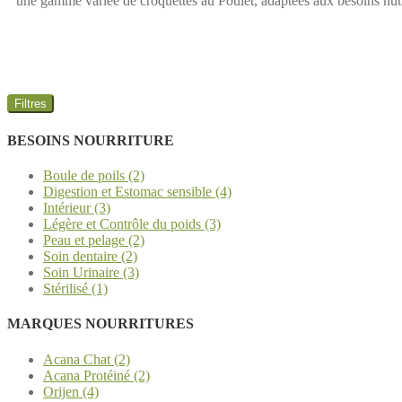
une gamme variée de croquettes au Poulet, adaptées aux besoins nutri
sav
Filtres
BESOINS NOURRITURE
Boule de poils (2)
Digestion et Estomac sensible (4)
Intérieur (3)
Légère et Contrôle du poids (3)
Peau et pelage (2)
Soin dentaire (2)
Soin Urinaire (3)
Stérilisé (1)
MARQUES NOURRITURES
Acana Chat (2)
Acana Protéiné (2)
Orijen (4)