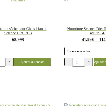
ation sèche pour Chats 11ans+,
Nourriture Science Diet Hi
Science Diet, 7LB
adulte 1-6
68.99
$
41.99
$
114
–
Ajouter au panier
Ajouter 
+
-
+
quantité
de
Nourriture
chat
adulte
1-
6,
Science
Diet
Hill's