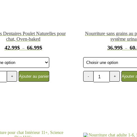
s Dentaires Poulet Naturelles pour
Nourriture sans grains au p
chat, Oven-baked
système urina
Plage
42.99
$
66.99
$
36.99
$
60
–
–
de
prix :
42.99$
à
66.99$
Ajouter au panier
Ajouter 
+
-
+
quantité
de
Nourriture
sèche
sans
grains
pour
chat,
système
urinaire,
poulet,
Oven-
Baked