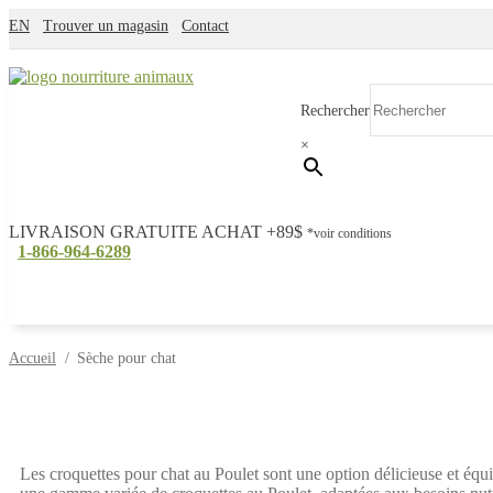
EN
Trouver un magasin
Contact
Aller
Aller
à
au
Rechercher
la
contenu
navigation
×
LIVRAISON GRATUITE ACHAT +89$
*voir conditions
1-866-964-6289
Accueil
/
Sèche pour chat
Les croquettes pour chat au Poulet sont une option délicieuse et équi