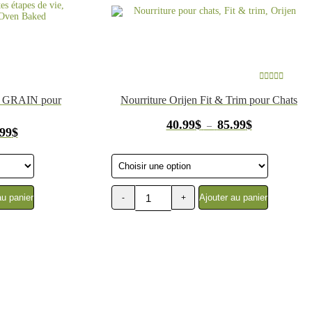
Oven-
Baked
2.27
kg
(
5lb)
Note
5.00
sur
NS GRAIN pour
Nourriture Orijen Fit & Trim pour Chats
5
Plage
40.99
$
85.99
$
–
Plage
.99
$
de
de
prix :
prix :
40.99$
45.99$
à
à
85.99$
66.99$
au panier
Ajouter au panier
-
+
quantité
de
Nourriture
pour
chats,
Fit
&
trim,
Orijen