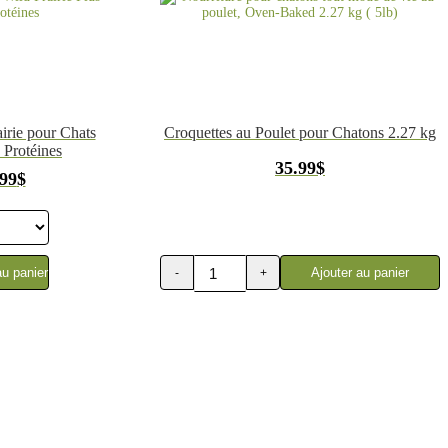
irie pour Chats
Croquettes au Poulet pour Chatons 2.27 kg
 Protéines
35.99
$
Plage
.99
$
de
prix :
35.99$
à
65.99$
au panier
Ajouter au panier
-
+
quantité
de
Nourriture
pour
chatons
tout
mode
de
vie
au
poulet,