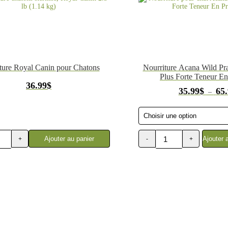
ture Royal Canin pour Chatons
Nourriture Acana Wild Pra
Plus Forte Teneur En
36.99
$
35.99
$
65
–
Ajouter au panier
Ajouter 
+
-
+
quantité
de
Nourriture
pour
chat
Acana
Wild
Prairie
Plus
Forte
Teneur