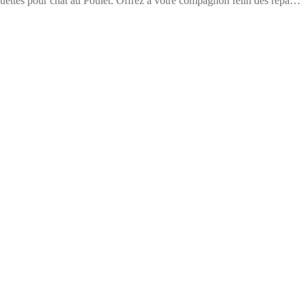
quettes pour chat au Poulet. Offrez à votre compagnon félin des repas
.ca.