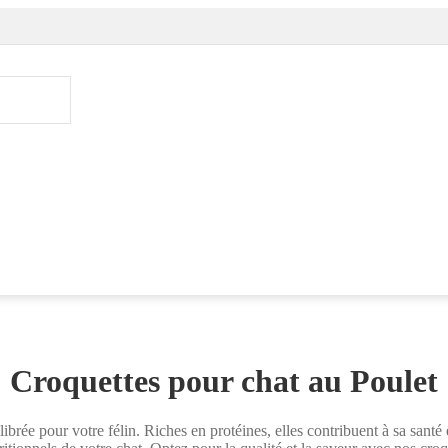
Croquettes pour chat au Poulet
librée pour votre félin. Riches en protéines, elles contribuent à sa san