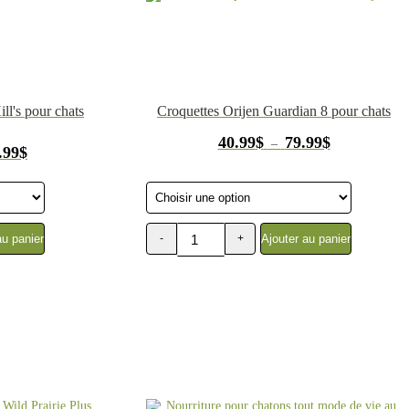
ll's pour chats
Croquettes Orijen Guardian 8 pour chats
Plage
40.99
$
79.99
$
–
Plage
.99
$
de
de
prix :
prix :
40.99$
41.99$
à
à
79.99$
114.99$
au panier
Ajouter au panier
-
+
quantité
de
Nourriture
pour
chat,
Guardian
8,
Orijen