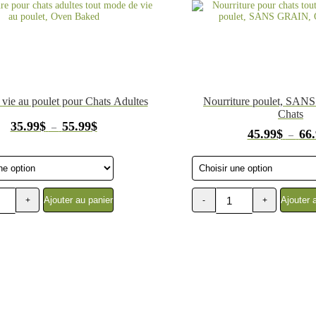
En
Protéines
vie au poulet pour Chats Adultes
Nourriture poulet, SA
Chats
Plage
35.99
$
55.99
$
–
45.99
$
66
de
–
prix :
35.99$
à
55.99$
Ajouter au panier
Ajouter 
+
-
+
quantité
de
Nourriture
pour
chats
toutes
étapes
de
vie,
poulet,