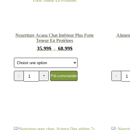
Nourriture Acana Chat Intérieur Plus Forte
Aliment
Teneur En Protéines
Plage
35.99
$
68.99
$
–
de
prix :
35.99$
à
68.99$
Pré-commander
-
+
-
quantité
quantité
de
de
Nourriture
Nourriture
pour
pour
chat
chat
d'intérieur
Intérieur
Acana
11+,
Plus
Science
Forte
Diet
Teneur
Hill's,
En
7LB
Protéines