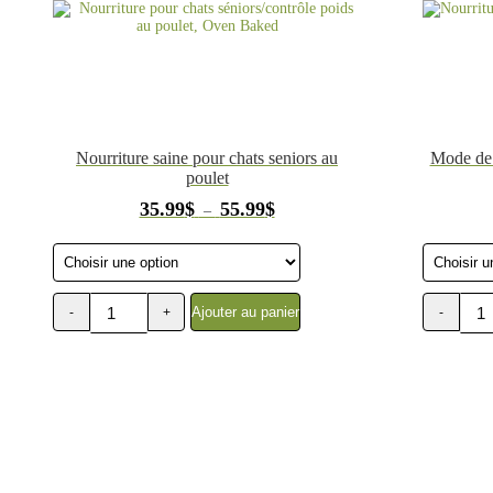
Nourriture saine pour chats seniors au
Mode de 
poulet
Plage
35.99
$
55.99
$
–
de
prix :
35.99$
à
55.99$
Ajouter au panier
-
+
-
quantité
quantité
de
de
Nourriture
Nourriture
pour
pour
chats
chats
séniors/contrôle
adultes
poids
tout
au
mode
poulet,
de
Oven
vie