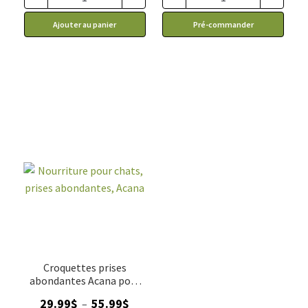
à
Ajouter au panier
Pré-commander
114.99$
Croquettes prises
abondantes Acana pour
Chats
Plage
29.99
$
55.99
$
–