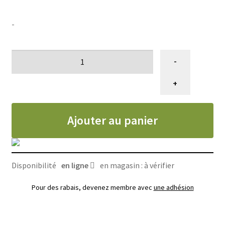
-
quantité
-
de
Nourriture
+
pour
chatons
Ajouter au panier
tout
mode
de
vie
Disponibilité
en ligne
en magasin : à vérifier
au
poulet,
Pour des rabais, devenez membre avec
une adhésion
Oven-
Baked
2.27