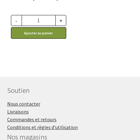
de
prix :
29.99$
-
+
à
Ajouter au panier
55.99$
Soutien
Nous contacter
Livraisons
Commandes et retours
Conditions et règles d’utilisation
Nos magasins