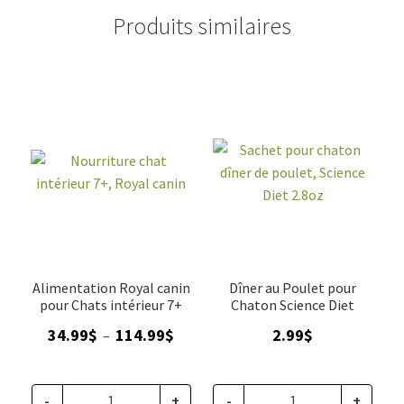
Produits similaires
Alimentation Royal canin
Dîner au Poulet pour
pour Chats intérieur 7+
Chaton Science Diet
Plage
34.99
$
114.99
$
2.99
$
–
de
prix :
34.99$
-
+
-
+