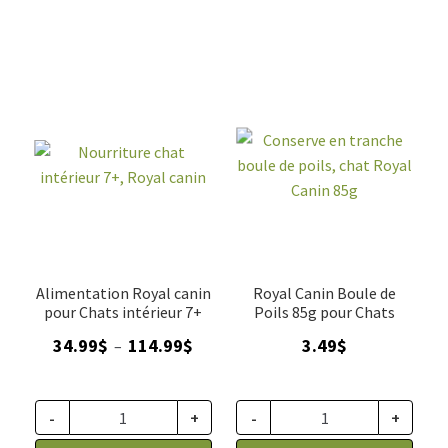
Alimentation Royal canin
Royal Canin Boule de
pour Chats intérieur 7+
Poils 85g pour Chats
Plage
34.99
$
114.99
$
3.49
$
–
de
prix :
34.99$
-
+
-
+
à