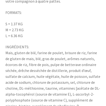
votre compagnon à quatre pattes.
FORMATS:
S = 1.37 KG
M = 2.73 KG
L = 6.36 KG
INGRÉDIENTS:
Maïs, gluten de blé, farine de poulet, brisure de riz, farine
de gluten de maïs, blé, gras de poulet, arômes naturels,
écorces de riz, fibre de pois, pulpe de betterave ordinaire
séchée, drêche desséchée de distillerie, produit d’œuf,
sulfate de calcium, huile végétale, huile de poisson, sulfate
acide de sodium, chlorure de potassium, sel, chlorure de
choline, DL-méthionine, taurine, vitamines [acétate de DL-
alpha-tocophérol (source de vitamine E), L-ascorbyl-2-
polyphosphate (source de vitamine C), supplément de