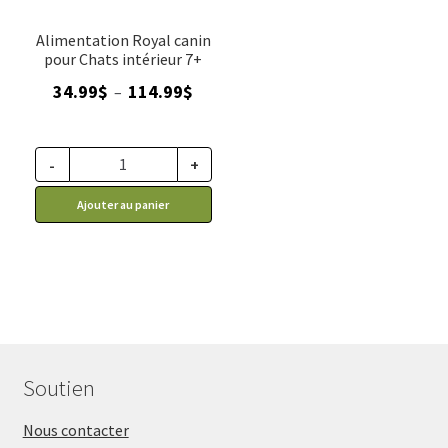
Alimentation Royal canin
pour Chats intérieur 7+
Plage
34.99
$
114.99
$
–
de
prix :
34.99$
-
+
à
Ajouter au panier
114.99$
Soutien
Nous contacter