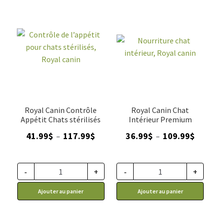
Royal Canin Contrôle
Royal Canin Chat
Appétit Chats stérilisés
Intérieur Premium
Plage
Plage
41.99
$
117.99
$
36.99
$
109.99
$
–
–
de
de
prix :
prix :
41.99$
36.99$
-
+
-
+
à
à
Ajouter au panier
Ajouter au panier
117.99$
109.99$