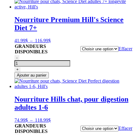
1-
6,
Science
Nourriture Premium Hill's Science
Diet
Diet 7+
Hill's
Plage
41.99
$
–
116.99
$
de
GRANDEURS
Effacer
prix :
DISPONIBLES
41.99$
quantité
-
à
de
116.99$
Nourriture
+
pour
Ajouter au panier
chats,
Science
Diet
adultes
Nourriture Hills chat, pour digestion
7+,
adultes 1-6
Hill's
Plage
74.99
$
–
118.99
$
de
GRANDEURS
Effacer
prix :
DISPONIBLES