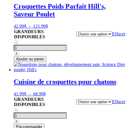
pour
Croquettes Poids Parfait Hill's,
estomac
Saveur Poulet
et
peau
sensibles,
Plage
42.99
$
–
121.99
$
Hill's
de
GRANDEURS
Effacer
prix :
DISPONIBLES
42.99$
quantité
-
à
de
121.99$
Nourriture
+
pour
Ajouter au panier
chats,
Poids
Parfait
adulte,
Cuisine de croquettes pour chatons
saveur
poulet,
Hill's
Plage
41.99
$
–
68.99
$
de
GRANDEURS
Effacer
prix :
DISPONIBLES
41.99$
quantité
-
à
de
68.99$
Nourrirure
+
pour
Pré-commander