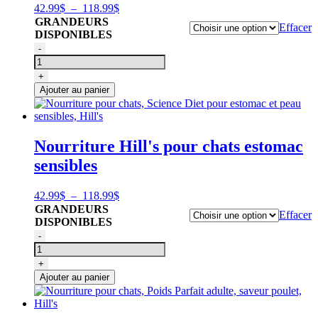
Plage
42.99
$
–
118.99
$
de
GRANDEURS
Effacer
prix :
DISPONIBLES
42.99$
quantité
-
à
de
118.99$
Nourriture
+
pour
Ajouter au panier
chats,
Science
Diet
urinaire
Nourriture Hill's pour chats estomac
et
sensibles
contrôle
des
boules
Plage
42.99
$
–
118.99
$
de
de
GRANDEURS
poils,
Effacer
prix :
DISPONIBLES
Hill's
42.99$
quantité
-
à
de
118.99$
Nourriture
+
pour
Ajouter au panier
chats,
Science
Diet