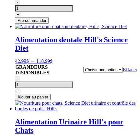
74.99$
quantité
-
à
de
118.99$
Nourriture
+
pour
Pré-commander
chats,
Science
Diet
Alimentation dentale Hill's Science
Perfect
Diet
digestion
adultes
1-
Plage
42.99
$
–
118.99
$
6,
de
GRANDEURS
Hill's
Effacer
prix :
DISPONIBLES
42.99$
quantité
-
à
de
118.99$
Nourriture
+
pour
Ajouter au panier
chat
soin
dentaire,
Hill's,
Alimentation Urinaire Hill's pour
Science
Chats
Diet