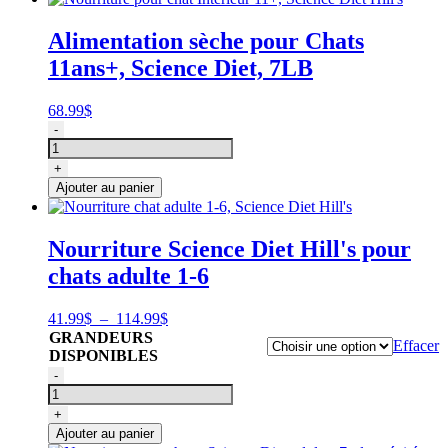
Science
Diet
Alimentation sèche pour Chats
Perfect
11ans+, Science Diet, 7LB
digestion,
adulte
7+,
68.99
$
Hill's
quantité
-
de
Nourriture
+
pour
Ajouter au panier
chat
Intérieur
11+,
Nourriture Science Diet Hill's pour
Science
chats adulte 1-6
Diet
Hill's,
7LB
Plage
41.99
$
–
114.99
$
de
GRANDEURS
Effacer
prix :
DISPONIBLES
41.99$
quantité
-
à
de
114.99$
Nourriture
+
chat
Ajouter au panier
adulte