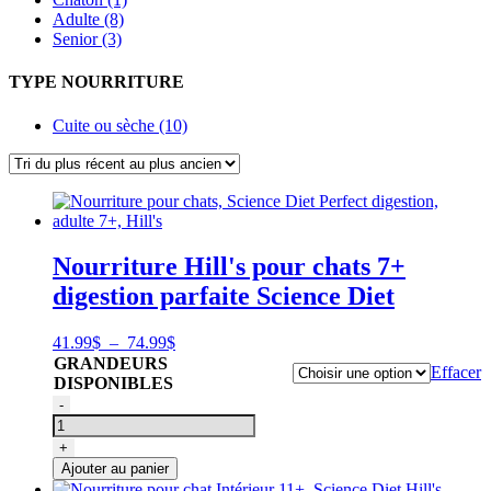
Adulte (8)
Senior (3)
TYPE NOURRITURE
Cuite ou sèche (10)
Nourriture Hill's pour chats 7+
digestion parfaite Science Diet
Plage
41.99
$
–
74.99
$
de
GRANDEURS
Effacer
prix :
DISPONIBLES
41.99$
quantité
-
à
de
74.99$
Nourriture
+
pour
Ajouter au panier
chats,