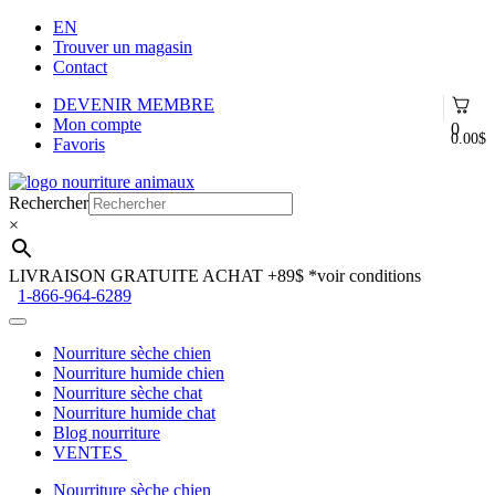
EN
Trouver un magasin
Contact
DEVENIR MEMBRE
Mon compte
0
0.00
$
Favoris
Aller
Aller
à
au
Rechercher
la
contenu
×
navigation
LIVRAISON GRATUITE ACHAT +89$
*voir conditions
1-866-964-6289
Nourriture sèche chien
Nourriture humide chien
Nourriture sèche chat
Nourriture humide chat
Blog nourriture
VENTES
Nourriture sèche chien