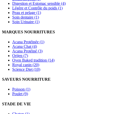
Digestion et Estomac sensible (4)
Légère et Contrôle du poids (1)
Peau et pelage (1)
Soin dentaire (1)
Soin Urinaire (1)
MARQUES NOURRITURES
Acana Protéinée (1)
Acana Chat (4)
Acana Protéiné (3)
Orijen (7)
Oven Baked tradition (14)
Royal canin (20)
Science Diet (10)
SAVEURS NOURRITURE
Poisson (1)
Poulet (9)
STADE DE VIE
Chaton (1)