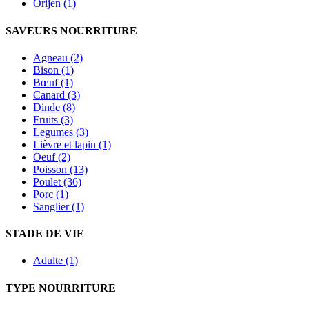
Orijen (1)
SAVEURS NOURRITURE
Agneau (2)
Bison (1)
Bœuf (1)
Canard (3)
Dinde (8)
Fruits (3)
Legumes (3)
Lièvre et lapin (1)
Oeuf (2)
Poisson (13)
Poulet (36)
Porc (1)
Sanglier (1)
STADE DE VIE
Adulte (1)
TYPE NOURRITURE