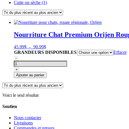
Cuite ou sèche (1)
Nourriture Chat Premium Orijen Rou
Plage
45.99
$
–
90.99
$
de
GRANDEURS DISPONIBLES
Effacer
prix :
quantité
-
45.99$
de
à
Nourriture
+
90.99$
pour
Ajouter au panier
chats,
rouge
régionale,
Orijen
Voici le seul résultat
Soutien
Nous contacter
Livraisons
Commandes et retours