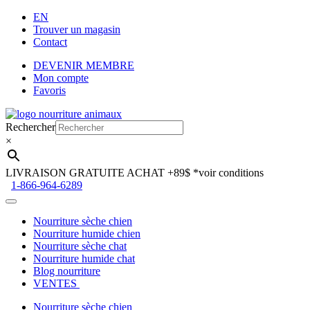
EN
Trouver un magasin
Contact
DEVENIR MEMBRE
Mon compte
Favoris
Aller
Aller
à
au
Rechercher
la
contenu
×
navigation
LIVRAISON GRATUITE ACHAT +89$
*voir conditions
1-866-964-6289
Nourriture sèche chien
Nourriture humide chien
Nourriture sèche chat
Nourriture humide chat
Blog nourriture
VENTES
Nourriture sèche chien