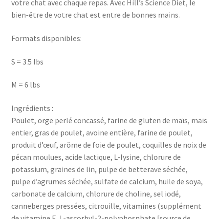
votre chat avec chaque repas. Avec Hill’s Science Diet, le
bien-être de votre chat est entre de bonnes mains.
Formats disponibles:
S = 3.5 lbs
M = 6 lbs
Ingrédients :
Poulet, orge perlé concassé, farine de gluten de maïs, maïs
entier, gras de poulet, avoine entière, farine de poulet,
produit d’œuf, arôme de foie de poulet, coquilles de noix de
pécan moulues, acide lactique, L-lysine, chlorure de
potassium, graines de lin, pulpe de betterave séchée,
pulpe d’agrumes séchée, sulfate de calcium, huile de soya,
carbonate de calcium, chlorure de choline, sel iodé,
canneberges pressées, citrouille, vitamines (supplément
de vitamine E, L-ascorbyl-2-polyphosphate [source de