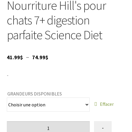
Nourriture Hill's pour
et vitalité.
chats 7+ digestion
parfaite Science Diet
Plage
–
41.99
$
74.99
$
de
-
prix :
41.99$
GRANDEURS DISPONIBLES
à
Effacer
74.99$
quantité
-
de