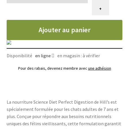
Nourriture
+
pour
chats,
Ajouter au panier
Science
Diet
Perfect
digestion,
Disponibilité
en ligne
en magasin : à vérifier
adulte
7+,
Pour des rabais, devenez membre avec
une adhésion
Hill's
La nourriture Science Diet Perfect Digestion de Hill’s est
spécialement formulée pour les chats adultes de 7 ans et
plus. Conçue pour répondre aux besoins nutritionnels
uniques des félins vieillissants, cette formulation garantit