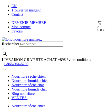
EN
Trouver un magasin
Contact
DEVENIR MEMBRE
Mon compte
0
0.00
$
Favoris
Aller
Aller
à
au
Rechercher
la
contenu
×
navigation
LIVRAISON GRATUITE ACHAT +89$
*voir conditions
1-866-964-6289
Nourriture sèche chien
Nourriture humide chien
Nourriture sèche chat
Nourriture humide chat
Blog nourriture
VENTES
Nourriture sèche chien