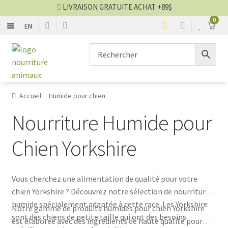
LIVRAISON GRATUITE ACHAT +89$
0
EN
Nourriture sèche chien
Aller
Aller
à
au
la
contenu
Nourriture humide chien
navigation
Accueil
Humide pour chien
Nourriture sèche chat
Nourriture Humide pour
Nourriture humide chat
Chien Yorkshire
Blog nourriture
Vous cherchez une alimentation de qualité pour votre
VENTES
chien Yorkshire ? Découvrez notre sélection de nourriture
humide spécialement adaptée à cette race. Les Yorkshire
Notre gamme de produits humides pour chien Yorkshire
sont des chiens de petite taille qui ont des besoins
est élaborée avec des ingrédients de haute qualité pour