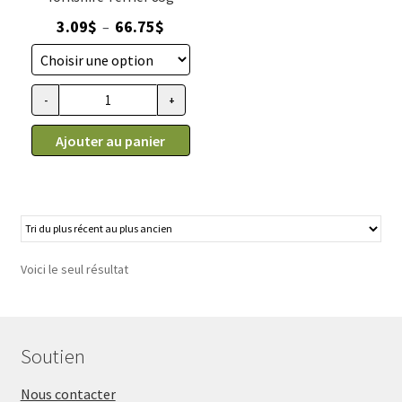
Plage
3.09
$
66.75
$
–
de
prix :
3.09$
-
+
quantité
à
de
66.75$
Ajouter au panier
Conserve
pour
Yorkshire
Terrier
pâté
en
Voici le seul résultat
sauce,
Royal
Canin
Soutien
85g
Nous contacter