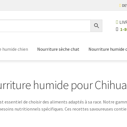
DE
LIV
1-8
e humide chien
Nourriture sèche chat
Nourriture humide 
rriture humide pour Chihu
l est essentiel de choisir des aliments adaptés à sa race. Notre g
soins nutritionnels spécifiques. Ces recettes savoureuses contie
. Offrez à votre Chihuahua le meilleur de la nutrition avec notre s
conçue pour lui.