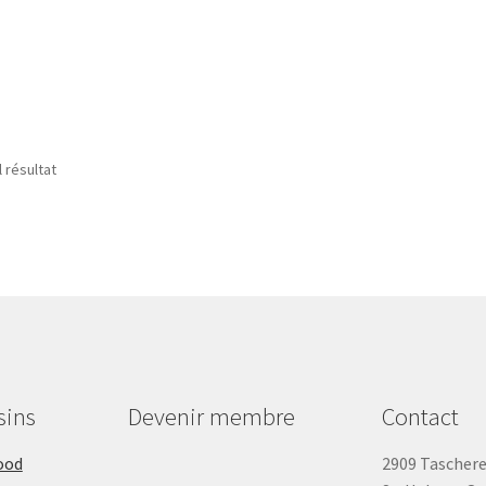
l résultat
sins
Devenir membre
Contact
ood
2909 Tascher