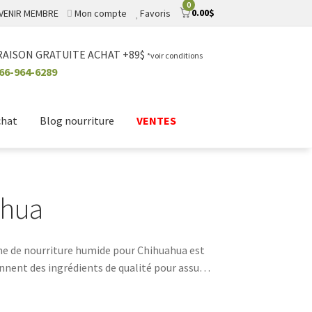
0
0.00
$
VENIR MEMBRE
Mon compte
Favoris
RAISON GRATUITE ACHAT +89$
*voir conditions
66-964-6289
chat
Blog nourriture
VENTES
ahua
amme de nourriture humide pour Chihuahua est
nnent des ingrédients de qualité pour assurer
élection de nourriture humide spécialement