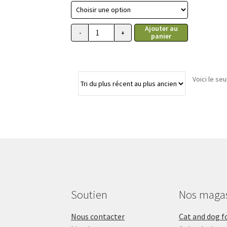
prix :
3.09$
Ajouter au
à
-
+
panier
quantité
66.75$
de
Conserve
Royal
Voici le seu
Canin
pour
Chihuahua,
85g
Soutien
Nos maga
Nous contacter
Cat and dog f