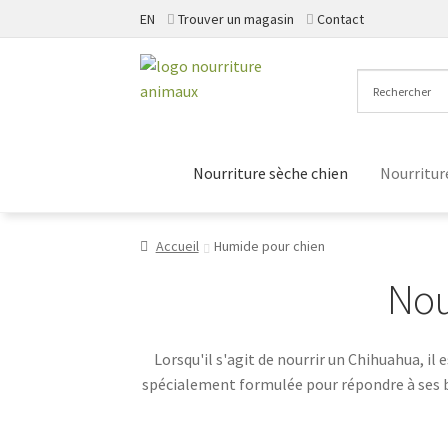
EN
Trouver un magasin
Contact
Aller
Aller
à
au
la
contenu
navigation
Nourriture sèche chien
Nourritur
Accueil
Humide pour chien
Nou
Lorsqu'il s'agit de nourrir un Chihuahua, i
spécialement formulée pour répondre à ses be
une alimentation équilibrée et délicieuse