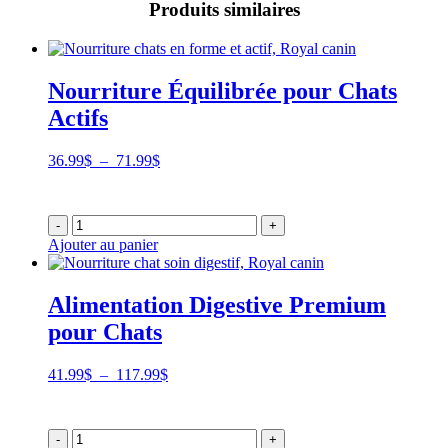
Produits similaires
Nourriture Équilibrée pour Chats
Actifs
Plage
36.99
$
–
71.99
$
de
prix :
36.99$
-
+
à
Ajouter au panier
71.99$
Alimentation Digestive Premium
pour Chats
Plage
41.99
$
–
117.99
$
de
prix :
41.99$
-
+
à