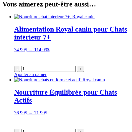
Vous aimerez peut-être aussi…
Alimentation Royal canin pour Chats
intérieur 7+
Plage
34.99
$
–
114.99
$
de
prix :
34.99$
-
+
à
Ajouter au panier
114.99$
Nourriture Équilibrée pour Chats
Actifs
Plage
36.99
$
–
71.99
$
de
prix :
36.99$
-
+