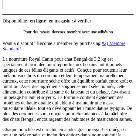
Disponibilité
en ligne
en magasin : à vérifier
Pour des rabais, devenez membre avec
une adhésion
Want a discount? Become a member by purchasing
#2) Membre
Standard
!
La nourriture Royal Canin pour chat Bengal de 3,2 kg est
spécialement formulée pour répondre aux besoins nutritionnels
uniques de ces félins élégants et actifs. Conçue pour soutenir leur
métabolisme hors du commun et leur tempérament naturellement
curieux, cette nourriture sèche offre un équilibre parfait entre goût et
nutrition. Avec des ingrédients soigneusement sélectionnés, cette
alimentation contribue à la santé de la peau et du pelage, favorisant
un pelage brillant et soyeux. La formule contient également des
protéines de haute qualité qui aident à maintenir une masse
musculaire idéale, tout en développant leur musculature typique. De
plus, les croquettes sont conçues pour être adaptées à la mâchoire
des chats Bengal, encourageant des habitudes de mastication saines.
Chaque bouchée est enrichie en acides gras oméga-3 et oméga-6
pour un pelage sain, et inclut des antioxydants pour soutenir le