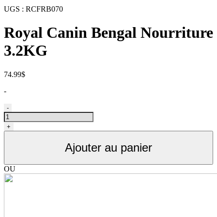
UGS :
RCFRB070
Royal Canin Bengal Nourriture
3.2KG
74.99
$
-
quantité
-
de
nourriture
+
chat
bengal,
Ajouter au panier
Royal
canin
3.2KG
OU