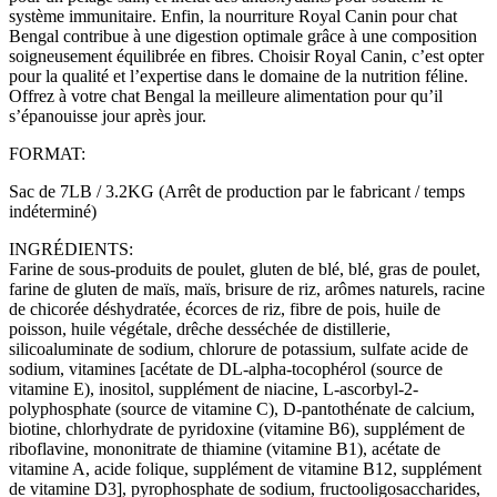
système immunitaire. Enfin, la nourriture Royal Canin pour chat
Bengal contribue à une digestion optimale grâce à une composition
soigneusement équilibrée en fibres. Choisir Royal Canin, c’est opter
pour la qualité et l’expertise dans le domaine de la nutrition féline.
Offrez à votre chat Bengal la meilleure alimentation pour qu’il
s’épanouisse jour après jour.
FORMAT:
Sac de 7LB / 3.2KG (Arrêt de production par le fabricant / temps
indéterminé)
INGRÉDIENTS:
Farine de sous-produits de poulet, gluten de blé, blé, gras de poulet,
farine de gluten de maïs, maïs, brisure de riz, arômes naturels, racine
de chicorée déshydratée, écorces de riz, fibre de pois, huile de
poisson, huile végétale, drêche desséchée de distillerie,
silicoaluminate de sodium, chlorure de potassium, sulfate acide de
sodium, vitamines [acétate de DL-alpha-tocophérol (source de
vitamine E), inositol, supplément de niacine, L-ascorbyl-2-
polyphosphate (source de vitamine C), D-pantothénate de calcium,
biotine, chlorhydrate de pyridoxine (vitamine B6), supplément de
riboflavine, mononitrate de thiamine (vitamine B1), acétate de
vitamine A, acide folique, supplément de vitamine B12, supplément
de vitamine D3], pyrophosphate de sodium, fructooligosaccharides,