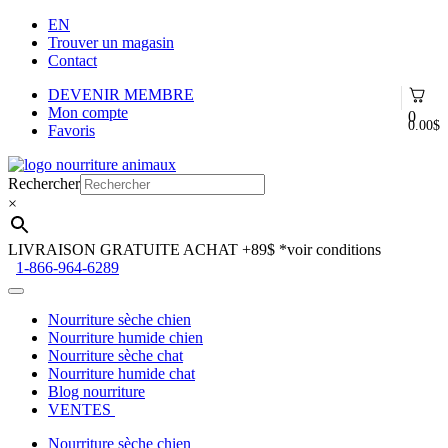
EN
Trouver un magasin
Contact
DEVENIR MEMBRE
Mon compte
0
0.00
$
Favoris
Aller
Aller
à
au
Rechercher
la
contenu
×
navigation
LIVRAISON GRATUITE ACHAT +89$
*voir conditions
1-866-964-6289
Nourriture sèche chien
Nourriture humide chien
Nourriture sèche chat
Nourriture humide chat
Blog nourriture
VENTES
Nourriture sèche chien