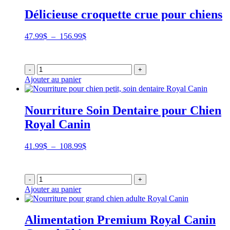
Délicieuse croquette crue pour chiens
Plage
47.99
$
–
156.99
$
de
prix :
47.99$
-
+
à
Ajouter au panier
156.99$
Nourriture Soin Dentaire pour Chien
Royal Canin
Plage
41.99
$
–
108.99
$
de
prix :
41.99$
-
+
à
Ajouter au panier
108.99$
Alimentation Premium Royal Canin