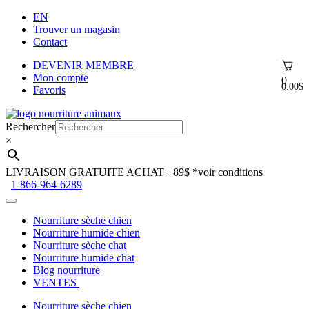
EN
Trouver un magasin
Contact
DEVENIR MEMBRE
Mon compte
0
0.00
$
Favoris
Aller
Aller
à
au
Rechercher
la
contenu
×
navigation
LIVRAISON GRATUITE ACHAT +89$
*voir conditions
1-866-964-6289
Nourriture sèche chien
Nourriture humide chien
Nourriture sèche chat
Nourriture humide chat
Blog nourriture
VENTES
Nourriture sèche chien