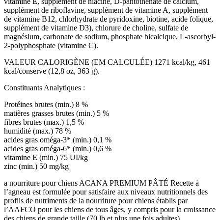
vitamine E, supplément de niacine, D-pantothénate de calcium,
supplément de riboflavine, supplément de vitamine A, supplément
de vitamine B12, chlorhydrate de pyridoxine, biotine, acide folique,
supplément de vitamine D3), chlorure de choline, sulfate de
magnésium, carbonate de sodium, phosphate bicalcique, L-ascorbyl-
2-polyphosphate (vitamine C).
VALEUR CALORIGÈNE (EM CALCULÉE) 1271 kcal/kg, 461
kcal/conserve (12,8 oz, 363 g).
Constituants Analytiques :
Protéines brutes (min.) 8 %
matières grasses brutes (min.) 5 %
fibres brutes (max.) 1,5 %
humidité (max.) 78 %
acides gras oméga-3* (min.) 0,1 %
acides gras oméga-6* (min.) 0,6 %
vitamine E (min.) 75 UI/kg
zinc (min.) 50 mg/kg
a nourriture pour chiens ACANA PREMIUM PÂTÉ Recette à
l’agneau est formulée pour satisfaire aux niveaux nutritionnels des
profils de nutriments de la nourriture pour chiens établis par
l’AAFCO pour les chiens de tous âges, y compris pour la croissance
des chiens de grande taille (70 lb et plus une fois adultes).