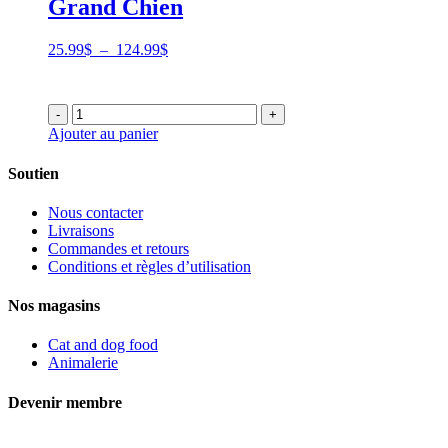
Grand Chien
Plage
25.99
$
–
124.99
$
de
prix :
25.99$
-
+
à
Ajouter au panier
124.99$
Soutien
Nous contacter
Livraisons
Commandes et retours
Conditions et règles d’utilisation
Nos magasins
Cat and dog food
Animalerie
Devenir membre