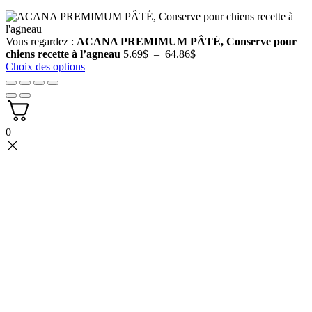
Vous regardez :
ACANA PREMIMUM PÂTÉ, Conserve pour
Plage
chiens recette à l’agneau
5.69
$
–
64.86
$
de
Choix des options
prix :
5.69$
à
64.86$
0