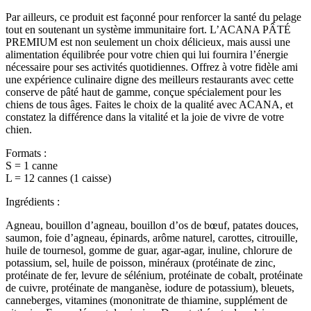
Par ailleurs, ce produit est façonné pour renforcer la santé du pelage
tout en soutenant un système immunitaire fort. L’ACANA PÂTÉ
PREMIUM est non seulement un choix délicieux, mais aussi une
alimentation équilibrée pour votre chien qui lui fournira l’énergie
nécessaire pour ses activités quotidiennes. Offrez à votre fidèle ami
une expérience culinaire digne des meilleurs restaurants avec cette
conserve de pâté haut de gamme, conçue spécialement pour les
chiens de tous âges. Faites le choix de la qualité avec ACANA, et
constatez la différence dans la vitalité et la joie de vivre de votre
chien.
Formats :
S = 1 canne
L = 12 cannes (1 caisse)
Ingrédients :
Agneau, bouillon d’agneau, bouillon d’os de bœuf, patates douces,
saumon, foie d’agneau, épinards, arôme naturel, carottes, citrouille,
huile de tournesol, gomme de guar, agar-agar, inuline, chlorure de
potassium, sel, huile de poisson, minéraux (protéinate de zinc,
protéinate de fer, levure de sélénium, protéinate de cobalt, protéinate
de cuivre, protéinate de manganèse, iodure de potassium), bleuets,
canneberges, vitamines (mononitrate de thiamine, supplément de