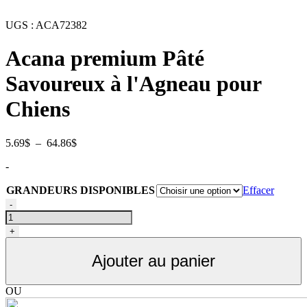
UGS :
ACA72382
Acana premium Pâté
Savoureux à l'Agneau pour
Chiens
Plage
5.69
$
–
64.86
$
de
-
prix :
5.69$
GRANDEURS DISPONIBLES
Effacer
à
quantité
64.86$
-
de
ACANA
+
PREMIMUM
PÂTÉ,
Ajouter au panier
Conserve
pour
chiens
OU
recette