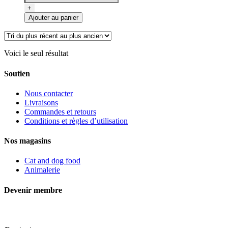
67.99$
Nourriture
+
sèche
Ajouter au panier
sans
grains
pour
chat,
Voici le seul résultat
peau
et
Soutien
estomac,
poisson,
Nous contacter
Oven-
Livraisons
Baked
Commandes et retours
Conditions et règles d’utilisation
Nos magasins
Cat and dog food
Animalerie
Devenir membre