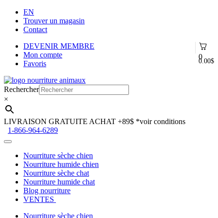
EN
Trouver un magasin
Contact
DEVENIR MEMBRE
Mon compte
0
0.00
$
Favoris
Aller
Aller
à
au
Rechercher
la
contenu
×
navigation
LIVRAISON GRATUITE ACHAT +89$
*voir conditions
1-866-964-6289
Nourriture sèche chien
Nourriture humide chien
Nourriture sèche chat
Nourriture humide chat
Blog nourriture
VENTES
Nourriture sèche chien