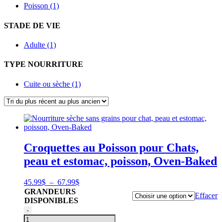
Poisson (1)
STADE DE VIE
Adulte (1)
TYPE NOURRITURE
Cuite ou sèche (1)
Croquettes au Poisson pour Chats,
peau et estomac, poisson, Oven-Baked
Plage
45.99
$
–
67.99
$
de
GRANDEURS
Effacer
prix :
DISPONIBLES
45.99$
quantité
-
à
de