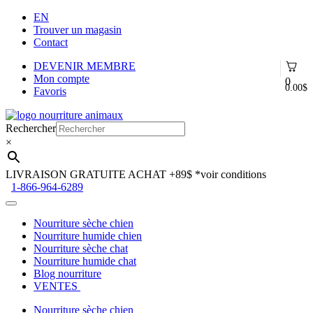
EN
Trouver un magasin
Contact
DEVENIR MEMBRE
Mon compte
0
0.00
$
Favoris
Aller
Aller
à
au
Rechercher
la
contenu
×
navigation
LIVRAISON GRATUITE ACHAT +89$
*voir conditions
1-866-964-6289
Nourriture sèche chien
Nourriture humide chien
Nourriture sèche chat
Nourriture humide chat
Blog nourriture
VENTES
Nourriture sèche chien