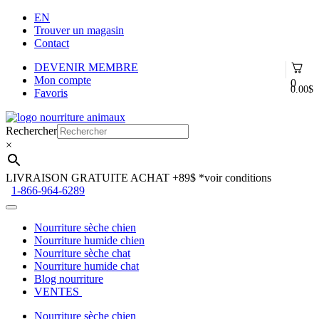
EN
Trouver un magasin
Contact
DEVENIR MEMBRE
Mon compte
0
0.00
$
Favoris
Aller
Aller
à
au
Rechercher
la
contenu
×
navigation
LIVRAISON GRATUITE ACHAT +89$
*voir conditions
1-866-964-6289
Nourriture sèche chien
Nourriture humide chien
Nourriture sèche chat
Nourriture humide chat
Blog nourriture
VENTES
Nourriture sèche chien