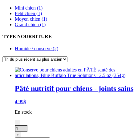
Mini chien (1)
Petit chien (1)
Moyen chien (1)
Grand chien (1)
TYPE NOURRITURE
Humide / conserve (2)
Pâté nutritif pour chiens - joints sains
4.99
$
En stock
quantité
-
de
Conserve
+