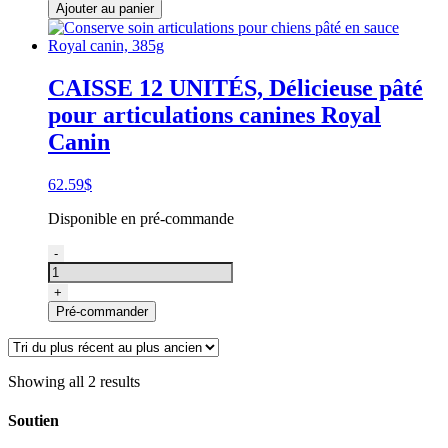
pour
Ajouter au panier
chiens
adultes
en
PÂTÉ
CAISSE 12 UNITÉS, Délicieuse pâté
santé
pour articulations canines Royal
des
articulations,
Canin
Blue
Buffalo
True
62.59
$
Solutions
Disponible en pré-commande
12.5
oz
quantité
-
(354g)
de
CAISSE
+
12
Pré-commander
UNITÉS,
Conserve
soin
articulations
Showing all 2 results
pour
chiens
Soutien
pâté