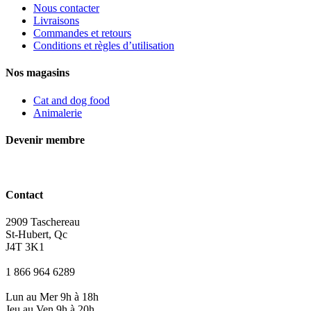
en
Nous contacter
sauce
Livraisons
Royal
Commandes et retours
canin,
Conditions et règles d’utilisation
385g
Nos magasins
Cat and dog food
Animalerie
Devenir membre
Contact
2909 Taschereau
St-Hubert, Qc
J4T 3K1
1 866 964 6289
Lun au Mer 9h à 18h
Jeu au Ven 9h à 20h