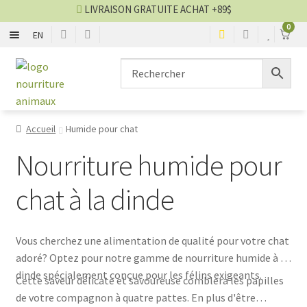
LIVRAISON GRATUITE ACHAT +89$
0
EN
Nourriture sèche chien
Aller
Aller
à
au
la
contenu
Nourriture humide chien
navigation
Accueil
Humide pour chat
Nourriture sèche chat
Nourriture humide pour
Nourriture humide chat
chat à la dinde
Blog nourriture
Vous cherchez une alimentation de qualité pour votre chat
VENTES
adoré? Optez pour notre gamme de nourriture humide à la
dinde spécialement conçue pour les félins exigeants.
Cette saveur délicate et savoureuse comblera les papilles
de votre compagnon à quatre pattes. En plus d'être