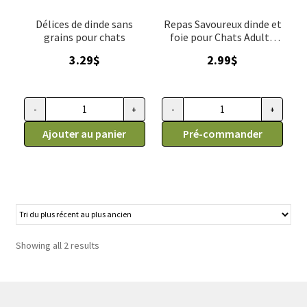
Délices de dinde sans
Repas Savoureux dinde et
grains pour chats
foie pour Chats Adulte
Science Diet
3.29
$
2.99
$
-
+
-
+
quantité
quantité
de
Ajouter au panier
de
Pré-commander
Pâté
Pochette
pour
pour
chats
chats
adultes
adultes
à
1-
la
6,
Showing all 2 results
dinde
dinde
sans
et
grains,
foie,
Oven-
Science