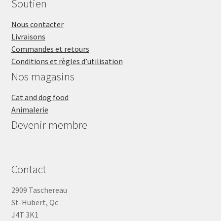
Soutien
Baked
Diet
5
2.8oz
Nous contacter
oz
Livraisons
Commandes et retours
Conditions et règles d’utilisation
Nos magasins
Cat and dog food
Animalerie
Devenir membre
Contact
2909 Taschereau
St-Hubert, Qc
J4T 3K1