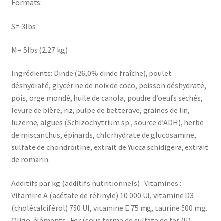
Formats:
S= 3lbs
M= 5lbs (2.27 kg)
Ingrédients: Dinde (26,0% dinde fraîche), poulet
déshydraté, glycérine de noix de coco, poisson déshydraté,
pois, orge mondé, huile de canola, poudre d’oeufs séchés,
levure de bière, riz, pulpe de betterave, graines de lin,
luzerne, algues (Schizochytrium sp., source d’ADH), herbe
de miscanthus, épinards, chlorhydrate de glucosamine,
sulfate de chondroïtine, extrait de Yucca schidigera, extrait
de romarin.
Additifs par kg (additifs nutritionnels) : Vitamines :
Vitamine A (acétate de rétinyle) 10 000 UI, vitamine D3
(cholécalciférol) 750 UI, vitamine E 75 mg, taurine 500 mg.
Oligo-éléments : Fer (sous forme de sulfate de fer (II)