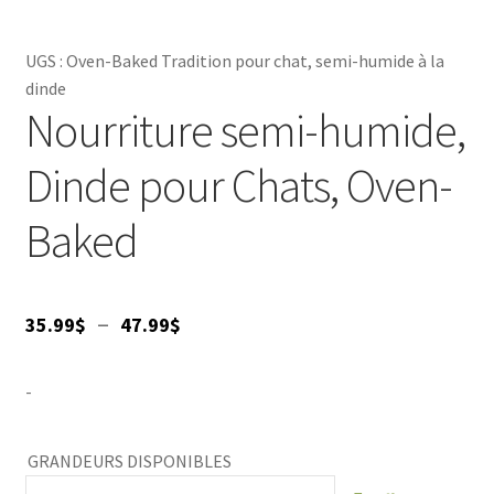
contribuant à une peau saine et un pelage brillant. Offrez à
votre chat une expérience culinaire exceptionnelle et saine
UGS :
Oven-Baked Tradition pour chat, semi-humide à la
qui le gardera joyeux et actif. Choisissez la **Nourriture
dinde
Oven-Baked Tradition** et faites plaisir à votre cher
Nourriture semi-humide,
compagnon !
Dinde pour Chats, Oven-
Baked
Plage
–
35.99
$
47.99
$
de
-
prix :
35.99$
GRANDEURS DISPONIBLES
à