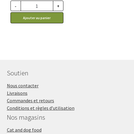
29.99$
-
+
à
Ajouter au panier
55.99$
Soutien
Nous contacter
Livraisons
Commandes et retours
Conditions et règles d’utilisation
Nos magasins
Cat and dog food