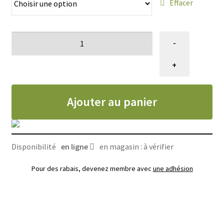
Effacer
47.99$
quantité
-
de
Nourriture
+
Oven-
Baked
Ajouter au panier
Tradition
pour
chat,
semi-
Disponibilité
en ligne
en magasin : à vérifier
humide
à
Pour des rabais, devenez membre avec
une adhésion
la
dinde