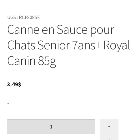
brillant et un bonheur assuré à chaque bouchée. Parfait
pour les chats exigeants, Royal Canin 7+ est un
UGS :
RCFS085E
incontournable de l'alimentation féline !
Canne en Sauce pour
Chats Senior 7ans+ Royal
Canin 85g
3.49
$
-
quantité
-
de
Conserve
+