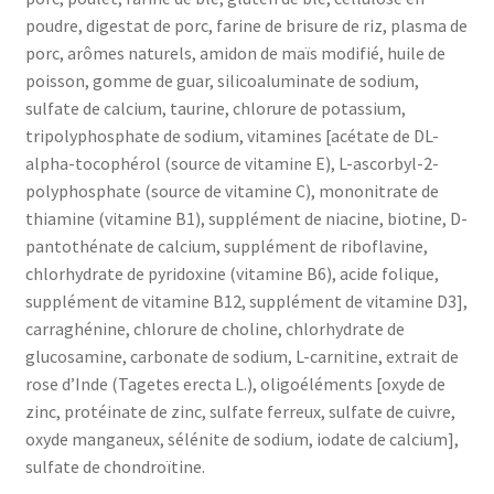
poudre, digestat de porc, farine de brisure de riz, plasma de
porc, arômes naturels, amidon de maïs modifié, huile de
poisson, gomme de guar, silicoaluminate de sodium,
sulfate de calcium, taurine, chlorure de potassium,
tripolyphosphate de sodium, vitamines [acétate de DL-
alpha-tocophérol (source de vitamine E), L-ascorbyl-2-
polyphosphate (source de vitamine C), mononitrate de
thiamine (vitamine B1), supplément de niacine, biotine, D-
pantothénate de calcium, supplément de riboflavine,
chlorhydrate de pyridoxine (vitamine B6), acide folique,
supplément de vitamine B12, supplément de vitamine D3],
carraghénine, chlorure de choline, chlorhydrate de
glucosamine, carbonate de sodium, L-carnitine, extrait de
rose d’Inde (Tagetes erecta L.), oligoéléments [oxyde de
zinc, protéinate de zinc, sulfate ferreux, sulfate de cuivre,
oxyde manganeux, sélénite de sodium, iodate de calcium],
sulfate de chondroïtine.