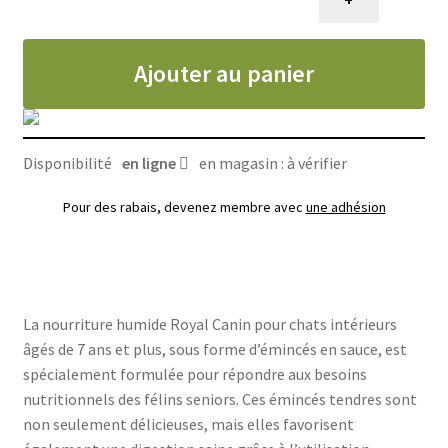
pour
chat
Ajouter au panier
intérieur
7+,
émincés
en
Disponibilité
en ligne
en magasin : à vérifier
sauce,
Royal
Pour des rabais, devenez membre avec
une adhésion
Canin
85g
La nourriture humide Royal Canin pour chats intérieurs
âgés de 7 ans et plus, sous forme d’émincés en sauce, est
spécialement formulée pour répondre aux besoins
nutritionnels des félins seniors. Ces émincés tendres sont
non seulement délicieuses, mais elles favorisent